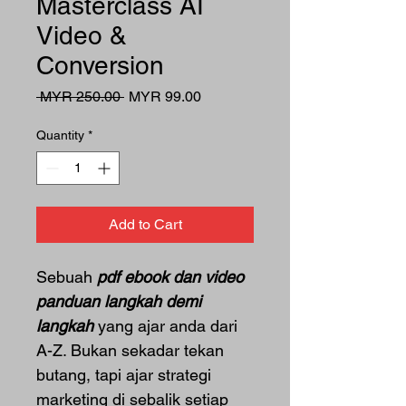
Masterclass AI
Video &
Conversion
Regular
Sale
 MYR 250.00 
MYR 99.00
Price
Price
Quantity
*
Add to Cart
Sebuah 
pdf ebook dan video 
panduan langkah demi 
langkah
 yang ajar anda dari 
A-Z. Bukan sekadar tekan 
butang, tapi ajar strategi 
marketing di sebalik setiap 